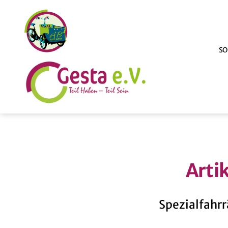
SO
ABmitLara
Arti
Spezialfahrr