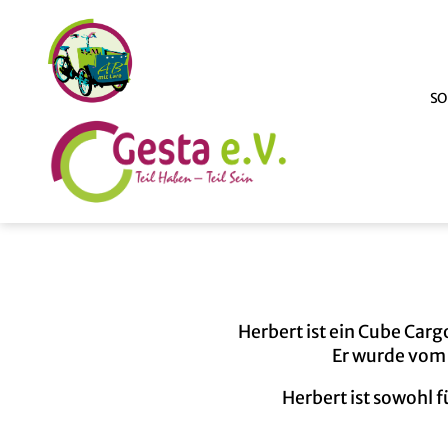
SO
ABmitLara
Herbert ist ein Cube Car
Er wurde vom 
Herbert ist sowohl 