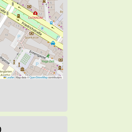
Leaflet
|
Map data ©
OpenStreetMap
contributors
0