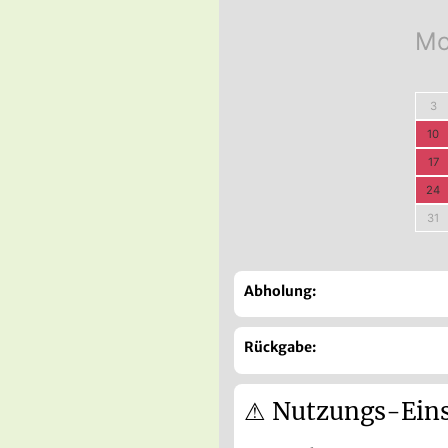
M
3
10
17
24
31
Abholung:
Rückgabe:
⚠ Nutzungs-Ein