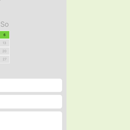
So
6
13
20
27