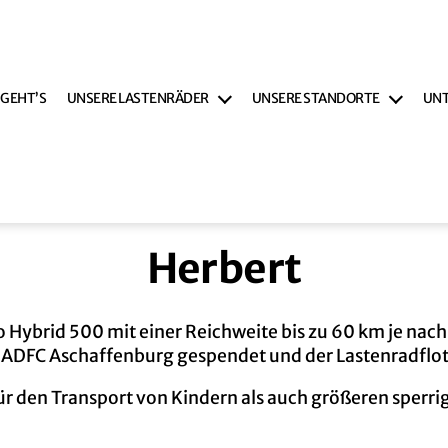
 GEHT’S
UNSERE LASTENRÄDER
UNSERE STANDORTE
UN
Herbert
go Hybrid 500 mit einer Reichweite bis zu 60 km je nac
ADFC Aschaffenburg gespendet und der Lastenradflott
für den Transport von Kindern als auch größeren sperri