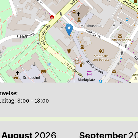
nweise:
: 10:00-13:00				
August
2026
September
2