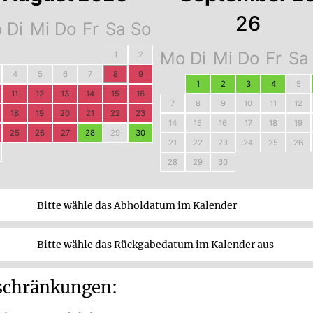
26
o
Di
Mi
Do
Fr
Sa
So
Mo
Di
Mi
Do
Fr
Sa
1
2
4
5
6
7
8
9
1
2
3
4
5
11
12
13
14
15
16
7
8
9
10
11
12
18
19
20
21
22
23
14
15
16
17
18
19
25
26
27
28
29
30
21
22
23
24
25
26
28
29
30
Bitte wähle das Abholdatum im Kalender
Bitte wähle das Rückgabedatum im Kalender aus
schränkungen: