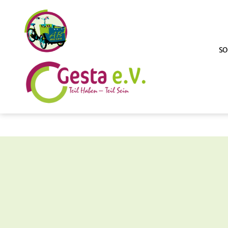
SO
ABmitLara