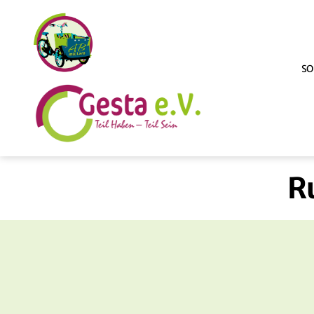
SO
ABmitLara
R