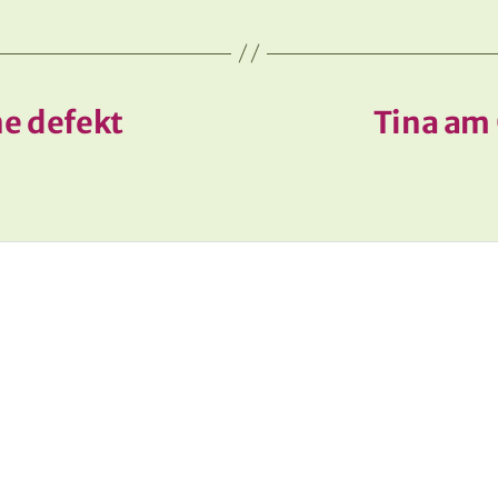
ne defekt
Tina am