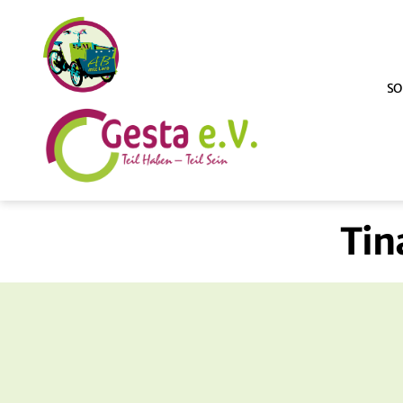
SO
ABmitLara
Tin