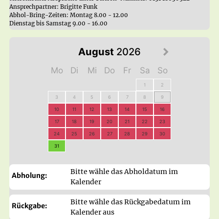
Ansprechpartner: Brigitte Funk

Abhol-Bring-Zeiten: Montag 8.00 - 12.00 

Dienstag bis Samstag 9.00 - 16.00				
August
2026
Mo
Di
Mi
Do
Fr
Sa
So
1
2
3
4
5
6
7
8
9
10
11
12
13
14
15
16
17
18
19
20
21
22
23
24
25
26
27
28
29
30
31
Bitte wähle das Abholdatum im
Abholung:
Kalender
Bitte wähle das Rückgabedatum im
Rückgabe:
Kalender aus